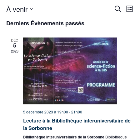
Na
Recher
À venir
Recherche
Liste
Sélectionnez
et
de
une
Derniers Évènements passés
navigat
date.
vu
de
Év
DÉC
5
vues
2023
Évène
5 décembre 2023 à 19h00
-
21h00
Lecture à la Bibliothèque interuniversitaire de
la Sorbonne
Bibliothèque Interuniversitaire de la Sorbonne
Bibliothèque