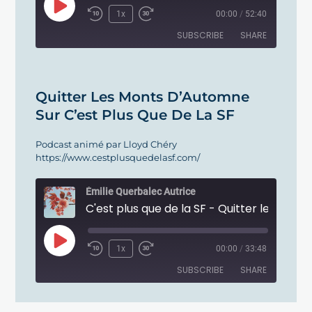
1x
00:00
/
52:40
SUBSCRIBE
SHARE
SHARE
RSS FEED
Quitter Les Monts D’Automne
LINK
Sur C’est Plus Que De La SF
EMBED
Podcast animé par Lloyd Chéry
https://www.cestplusquedelasf.com/
Émilie Querbalec Autrice
1x
00:00
/
33:48
SUBSCRIBE
SHARE
SHARE