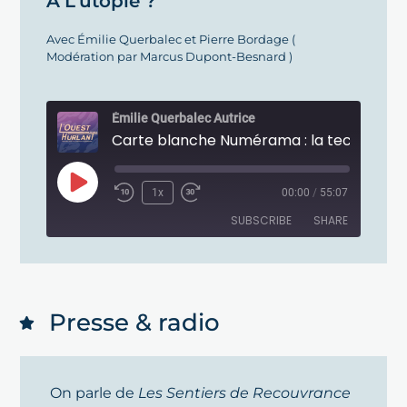
À L'utopie ?
Avec Émilie Querbalec et Pierre Bordage (
Modération par Marcus Dupont-Besnard )
Émilie Querbalec Autrice
1x
00:00
/
55:07
SUBSCRIBE
SHARE
SHARE
RSS FEED
LINK
Presse & radio
EMBED
On parle de
Les Sentiers de Recouvrance