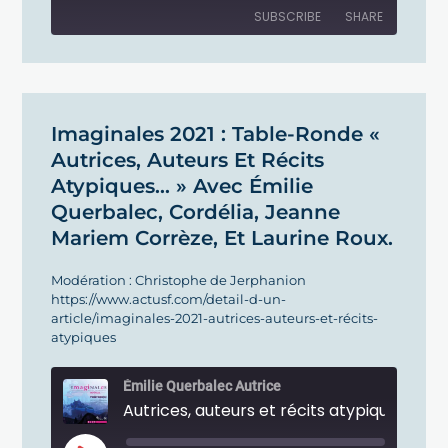
SUBSCRIBE
SHARE
SHARE
RSS FEED
LINK
Imaginales 2021 : Table-Ronde «
Autrices, Auteurs Et Récits
EMBED
Atypiques… » Avec Émilie
Querbalec, Cordélia, Jeanne
Mariem Corrèze, Et Laurine Roux.
Modération : Christophe de Jerphanion
https://www.actusf.com/detail-d-un-
article/imaginales-2021-autrices-auteurs-et-récits-
atypiques
Émilie Querbalec Autrice