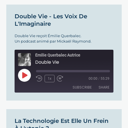
RSS FEED
LINK
Double Vie - Les Voix De
L'Imaginaire
EMBED
Double Vie reçoit Émilie Querbalec.
Un podcast animé par Mickaël Raymond.
Émilie Querbalec Autrice
Double Vie
1x
00:00
/
55:29
SUBSCRIBE
SHARE
SHARE
RSS FEED
LINK
La Technologie Est Elle Un Frein
EMBED