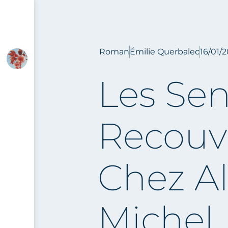
Roman
Émilie Querbalec
16/01/
Les Sen
Recouv
Chez A
Michel