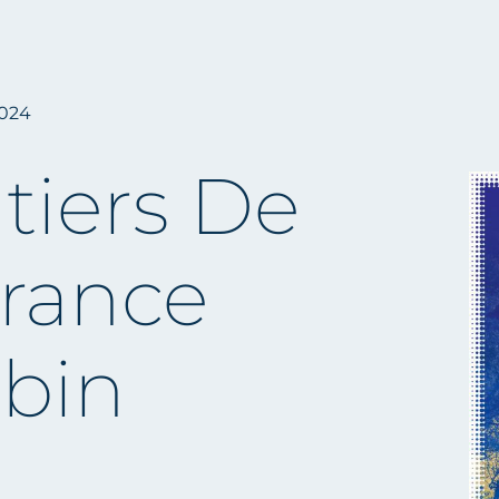
2024
tiers De
rance
lbin