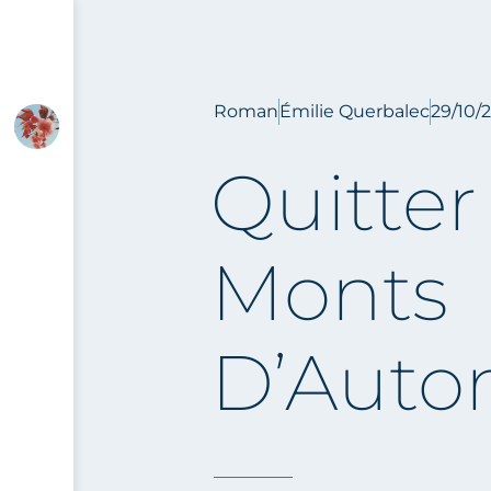
Roman
Émilie Querbalec
29/10/
Quitter
Monts
D’Aut