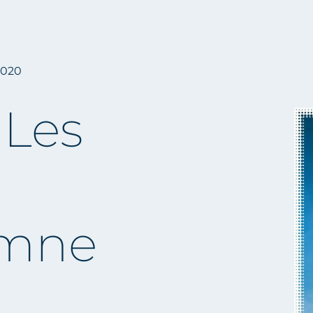
2020
 Les
omne