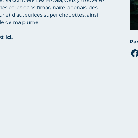
et sa compère Léa Fizzala, vous y trouverez
 des corps dans l’imaginaire japonais, des
ur et d’auteurices super chouettes, ainsi
lle de ma plume.
st
ici.
Par