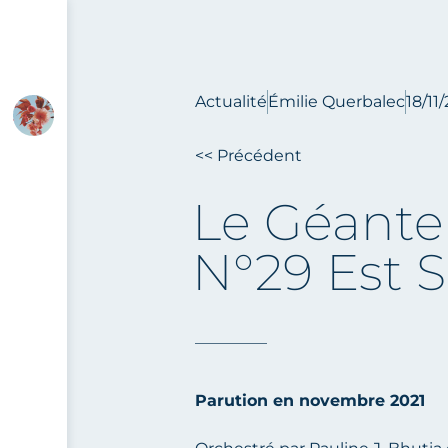
Actualité
Émilie Querbalec
18/11
<< Précédent
Le Géant
N°29 Est So
Parution en novembre 2021